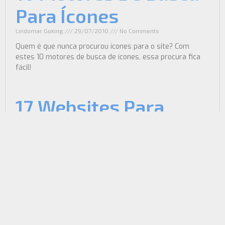
Para Ícones
Lindomar Goking
29/07/2010
No Comments
Quem é que nunca procurou ícones para o site? Com
estes 10 motores de busca de ícones, essa procura fica
fácil!
17 Websites Para
Download De Fontes
Grátis
Rui Soares
27/07/2010
No Comments
Quer encontrar fontes grátis para download? Veja esta
lista de 17 sites onde poderá procurar fontes de qualidade
e grátis, para o design e tipografia web do seu site.