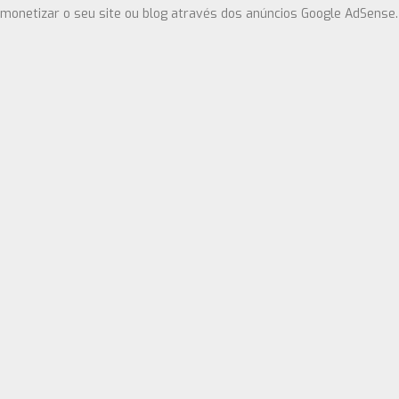
 monetizar o seu site ou blog através dos anúncios Google AdSense.
dsense Parte 1
monetizar o seu site ou blog através dos anúncios Google AdSense. 
 Como Fazer Um Media Kit
s no mesmo cesto? Consequência? Não dependa do Google. Saiba que
m Media Kit.
ense