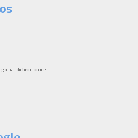
dos
ganhar dinheiro online.
ogle