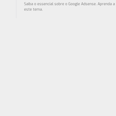
Saiba o essencial sobre o Google Adsense. Aprenda a
este tema.
Conheça O Google A
Iuri Madeira
19/04/2010
2 Comments
Saiba o essencial sobre o Google Adsense. Aprenda a 
este tema.
Publicidade Direta:
Iuri Madeira
16/04/2010
17 Comments
Já ouvi dizer que não deve meter todos os seus ovo
para conseguir publicidade directa. Aprenda a fazer u
ABC Do Google AdS