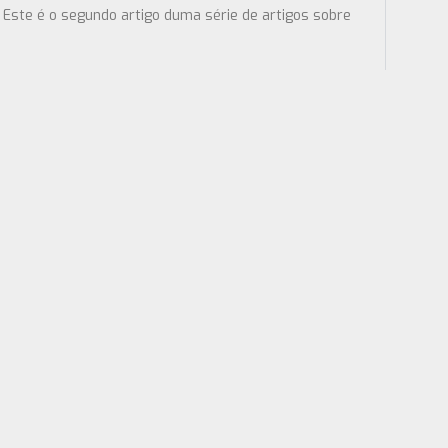
 Este é o segundo artigo duma série de artigos sobre
Este é o primeiro artigo duma série de artigos sobre
 informação você precisa de comunicar no seu blog