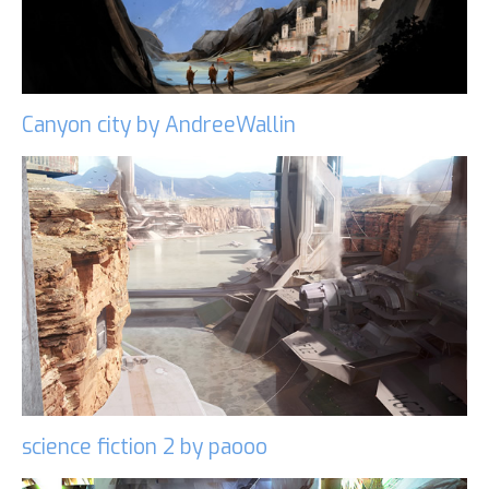
Canyon city by AndreeWallin
science fiction 2 by paooo