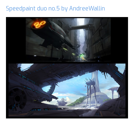
Speedpaint duo no.5 by AndreeWallin