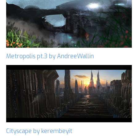
Metropolis pt.3 by AndreeWallin
Cityscape by kerembeyit