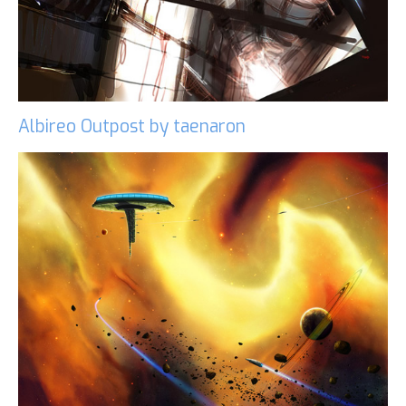
Albireo Outpost by taenaron