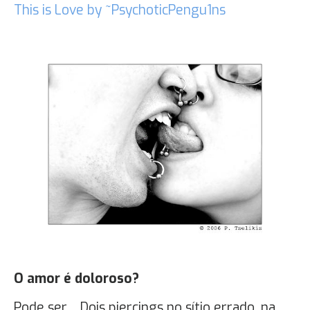
This is Love by ~PsychoticPengu1ns
O amor é doloroso?
Pode ser… Dois piercings no sítio errado, na