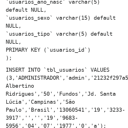
`usuarios_ano_nasc` varchar(5)
default NULL,
`usuarios_sexo` varchar(15) default
NULL,
`usuarios_tipo` varchar(5) default
NULL,
PRIMARY KEY (`usuarios_id`)
);
INSERT INTO `tbl_usuarios` VALUES
(3,'ADMINISTRADOR','admin','21232f297a
Albertino
Ridrigues','50','Fundos','Jd. Santa
Lúcia','Campinas','São
Paulo','Brasil','13060541','19','3233-
3917','','','19','9683-
5956','04','07','1977','0','a');