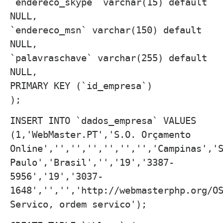
`endereco_skype` varchar(15) default
NULL,
`endereco_msn` varchar(150) default
NULL,
`palavraschave` varchar(255) default
NULL,
PRIMARY KEY (`id_empresa`)
);
INSERT INTO `dados_empresa` VALUES
(1,'WebMaster.PT','S.O. Orçamento
Online','','','','','','','Campinas','
Paulo','Brasil','','19','3387-
5956','19','3037-
1648','','','http://webmasterphp.org/O
Servico, ordem servico');