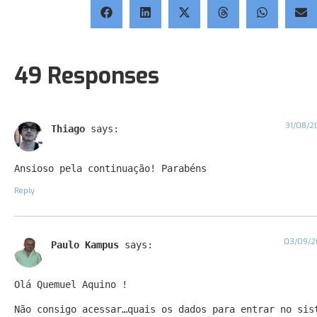
49 Responses
31/08/2
Thiago
says:
Ansioso pela continuação! Parabéns
Reply
03/09/20
Paulo Kampus
says:
Olá Quemuel Aquino !
Não consigo acessar…quais os dados para entrar no sis