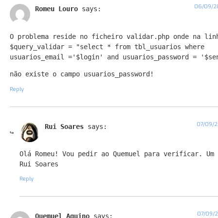
06/09/20
Romeu Louro
says:
O problema reside no ficheiro validar.php onde na lin
$query_validar = "select * from tbl_usuarios where
usuarios_email ='$login' and usuarios_password = '$se
não existe o campo usuarios_password!
Reply
07/09/2
Rui Soares
says:
Olá Romeu! Vou pedir ao Quemuel para verificar. Um 
Rui Soares
Reply
07/09/2
Quemuel Aquino
says: