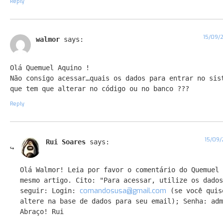
Reply
15/09/2
walmor
says:
Olá Quemuel Aquino !
Não consigo acessar…quais os dados para entrar no sis
que tem que alterar no código ou no banco ???
Reply
15/09/
Rui Soares
says:
Olá Walmor! Leia por favor o comentário do Quemuel 
mesmo artigo. Cito: "Para acessar, utilize os dados
comandosusa@gmail.com
seguir: Login:
(se você quis
altere na base de dados para seu email); Senha: adm
Abraço! Rui