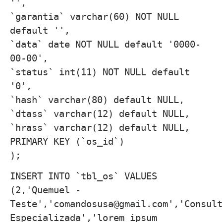
'',
`garantia` varchar(60) NOT NULL
default '',
`data` date NOT NULL default '0000-
00-00',
`status` int(11) NOT NULL default
'0',
`hash` varchar(80) default NULL,
`dtass` varchar(12) default NULL,
`hrass` varchar(12) default NULL,
PRIMARY KEY (`os_id`)
);
INSERT INTO `tbl_os` VALUES
(2,'Quemuel -
Teste','comandosusa@gmail.com','Consul
Especializada','lorem ipsum