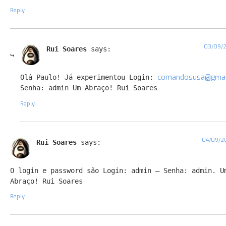
Reply
03/09/2
Rui Soares
says:
comandosusa@gmai
Olá Paulo! Já experimentou Login:
Senha: admin Um Abraço! Rui Soares
Reply
04/09/20
Rui Soares
says:
O login e password são Login: admin – Senha: admin. U
Abraço! Rui Soares
Reply