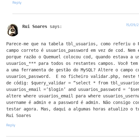
Reply
15/09/2
Rui Soares
says:
Parece-me que na tabela tbl_usuarios, como referiu o 
campo correto é usuarios_password em vez de cod. Nem 
porque razão o Quemuel colocou cod, quando estava a u
usuarios_*** para todos os restantes campos. Você tem
a uma ferramenta de gestão do MySQL? Altere o campo c
usuarios_password. E no ficheiro validar.php, neste 
de códig: $query_validar = “select * from tbl_usuario
usuarios_email =’$login’ and usuarios_password = ‘$se
altere where usuarios_email para where usuarios_usern
username é admin e a password é admin. Não consigo co
testar agora. Mas, daqui a algumas horas atualizo o t
Rui Soares
Reply