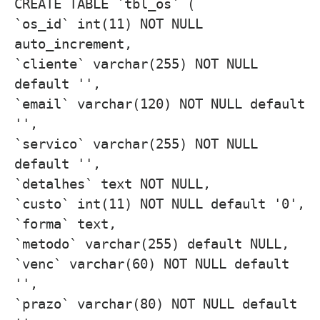
CREATE TABLE `tbl_os` (
`os_id` int(11) NOT NULL
auto_increment,
`cliente` varchar(255) NOT NULL
default '',
`email` varchar(120) NOT NULL default
'',
`servico` varchar(255) NOT NULL
default '',
`detalhes` text NOT NULL,
`custo` int(11) NOT NULL default '0',
`forma` text,
`metodo` varchar(255) default NULL,
`venc` varchar(60) NOT NULL default
'',
`prazo` varchar(80) NOT NULL default