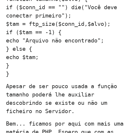
if ($conn_id == "") die("Você deve
conectar primeiro");
$tam = ftp_size($conn_id,$alvo);
if ($tam == -1) {
echo "Arquivo não encontrado";
} else {
echo $tam;
}
}
Apesar de ser pouco usada a função
tamanho poderá lhe auxiliar
descobrindo se existe ou não um
ficheiro no Servidor.
Bem... ficamos por aqui com mais uma
matéria de PHP. Espero que com as