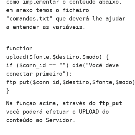
como implementar o conteúdo abaixo,
em anexo temos o ficheiro
"comandos.txt" que deverá lhe ajudar
a entender as variáveis.
function
upload($fonte,$destino,$modo) {
if ($conn_id == "") die("Você deve
conectar primeiro");
ftp_put($conn_id,$destino,$fonte,$modo
}
Na função acima, através do
ftp_put
você poderá efetuar o UPLOAD do
conteúdo ao Servidor.