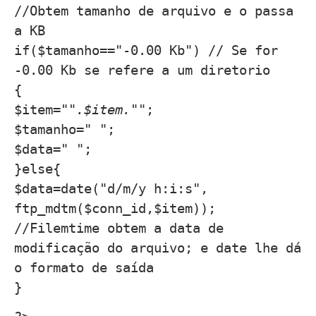
//Obtem tamanho de arquivo e o passa
a KB
if($tamanho=="-0.00 Kb") // Se for
-0.00 Kb se refere a um diretorio
{
$item="
".$item."
";
$tamanho=" ";
$data=" ";
}else{
$data=date("d/m/y h:i:s",
ftp_mdtm($conn_id,$item));
//Filemtime obtem a data de
modificação do arquivo; e date lhe dá
o formato de saída
}