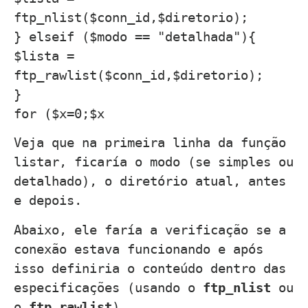
ftp_nlist($conn_id,$diretorio);
} elseif ($modo == "detalhada"){
$lista =
ftp_rawlist($conn_id,$diretorio);
}
for ($x=0;$x
Veja que na primeira linha da função
listar, ficaría o modo (se simples ou
detalhado), o diretório atual, antes
e depois.
Abaixo, ele faría a verificação se a
conexão estava funcionando e após
isso definiria o conteúdo dentro das
especificações (usando o
ftp_nlist
ou
o
ftp_rawlist
).