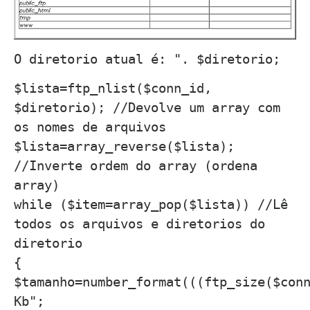
O diretorio atual é: ". $diretorio;
$lista=ftp_nlist($conn_id,
$diretorio); //Devolve um array com
os nomes de arquivos
$lista=array_reverse($lista);
//Inverte ordem do array (ordena
array)
while ($item=array_pop($lista)) //Lê
todos os arquivos e diretorios do
diretorio
{
$tamanho=number_format(((ftp_size($con
Kb";