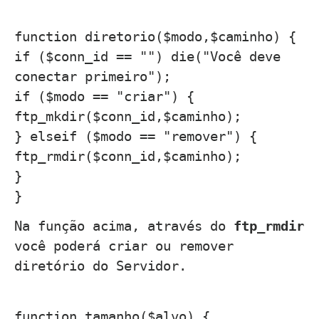
function diretorio($modo,$caminho) {
if ($conn_id == "") die("Você deve
conectar primeiro");
if ($modo == "criar") {
ftp_mkdir($conn_id,$caminho);
} elseif ($modo == "remover") {
ftp_rmdir($conn_id,$caminho);
}
}
Na função acima, através do
ftp_rmdir
você poderá criar ou remover
diretório do Servidor.
function tamanho($alvo) {