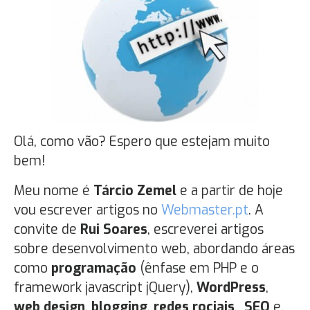
Olá, como vão? Espero que estejam muito
bem!
Meu nome é
Tárcio Zemel
e a partir de hoje
vou escrever artigos no
Webmaster.pt
. A
convite de
Rui Soares
, escreverei artigos
sobre desenvolvimento web, abordando áreas
como
programação
(ênfase em PHP e o
framework javascript jQuery),
WordPress
,
web design
,
blogging
,
redes rociais
,
SEO
e,