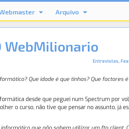
Webmaster
Arquivo
O WebMilionario
Entrevistas
,
Fea
formático? Que idade é que tinhas? Que factores é
nformática desde que peguei num Spectrum por vo
olher o curso, não tive que pensar no assunto, já e
nformático que não sabem utilizar um ftp client. 