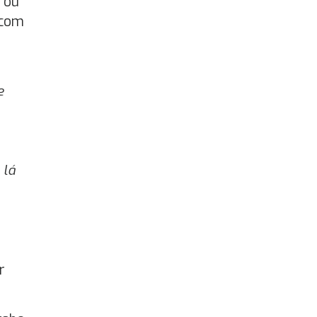
 ou
 com
e
 lá
r