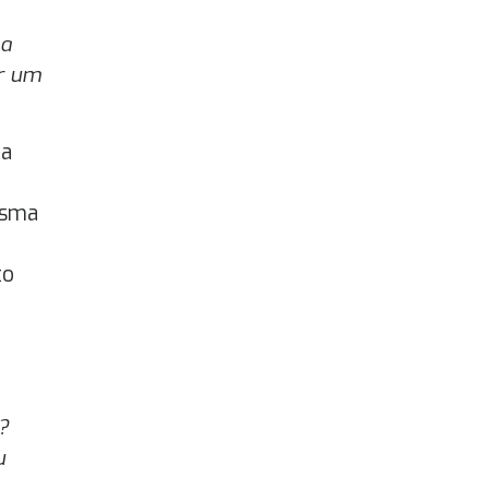
na
or um
 a
esma
to
?
u