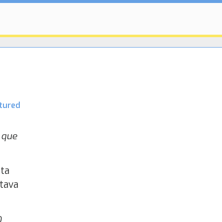
tured
 que
lta
stava
O