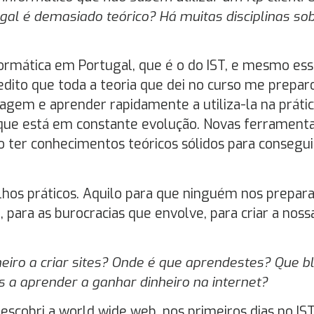
gal é demasiado teórico? Há muitas disciplinas so
ormática em Portugal, que é o do IST, e mesmo ess
edito que toda a teoria que dei no curso me prepar
agem e aprender rapidamente a utiliza-la na prátic
que está em constante evolução. Novas ferramenta
o ter conhecimentos teóricos sólidos para consegui
lhos práticos. Aquilo para que ninguém nos prepara
 para as burocracias que envolve, para criar a noss
heiro a criar sites? Onde é que aprendestes? Que b
 a aprender a ganhar dinheiro na internet?
escobri a world wide web, nos primeiros dias no IST