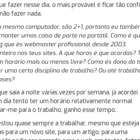
e fazer nesse dia, o mais provável é ficar tão con
não fazer nada.
ao mesmo computador, são 2+1, portanto eu tamb
 manter umas coisa de parte no portátil. Como é qu
log que és webmaster profissional desde 2003.
nteiro nos teus sites. A que horas é que acordas? 
um horário mais ou menos livre? Como és dono do t
 uma certa disciplina de trabalho? Ou até trabalh
ases?
ue saía à noite várias vezes por semana, já acordei
em dia tento ter um horário relativamente normal
car-me para o trabalho, ganho esse tempo.
estou quase sempre a trabalhar, mesmo que esteja
as para um novo site, para um artigo, para uma