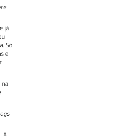
bre
e já
ou
a. Só
s e
r
 na
a
logs
. A