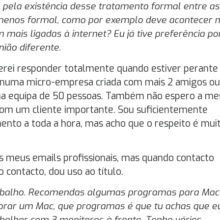
 pela existência desse tratamento formal entre as
enos formal, como por exemplo deve acontecer 
ais ligadas à internet? Eu já tive preferência p
ião diferente.
derei responder totalmente quando estiver perante
 numa micro-empresa criada com mais 2 amigos ou
uma equipa de 50 pessoas. Também não espero a m
com um cliente importante. Sou suficientemente
amento a toda a hora, mas acho que o respeito é mui
s meus emails profissionais, mas quando contacto
contacto, dou uso ao título.
 trabalho. Recomendas algumas programas para Mac
prar um Mac, que programas é que tu achas que e
balhar com 3 monitores à frente. Tenho vários