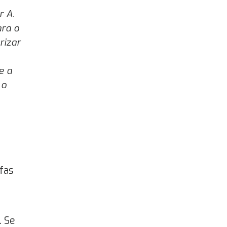
r A.
ra o
rizar
e a
 o
fas
. Se