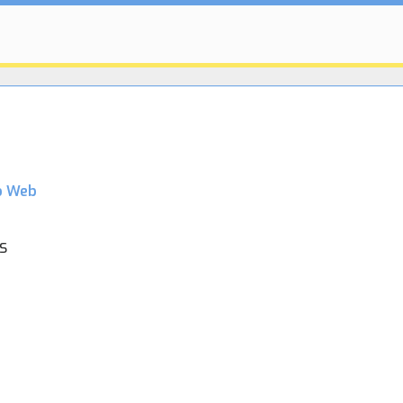
o Web
s