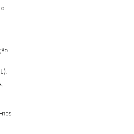
 o
ção
L).
,
e-nos