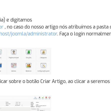
a) e digitamos
or
, no caso do nosso artigo nós atribuímos a pasta 
lhost/joomla/administrator
. Faça o login normalmen
car sobre o botão Criar Artigo, ao clicar a seremos