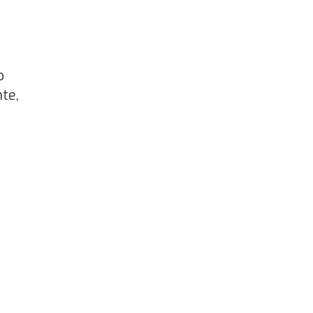
o
te,