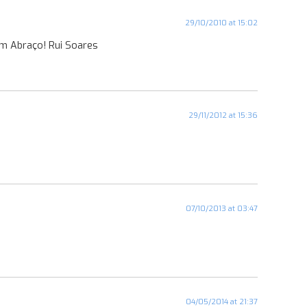
29/10/2010 at 15:02
m Abraço! Rui Soares
29/11/2012 at 15:36
07/10/2013 at 03:47
04/05/2014 at 21:37