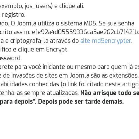
xemplo, jos_users) e clique ali.
 registro.
do. O Joomla utiliza o sistema MD5. Se sua senha
 escrito assim: e1e92a4d05559336ca5ae262cb7f421b
ha e criptografa-la através do
site md5encrypter
.
fico e clique em Encrypt.
assword.
rete para você iniciante ou mesmo para quem já e
e de invasões de sites em Joomla são as extensões.
ilidades conhecidas (o link foi citado neste artigo
ntenha-as sempre atualizadas.
Não arrisque todo s
para depois”. Depois pode ser tarde demais.