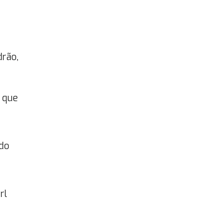
drão,
 que
ndo
rl