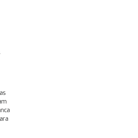
s
as
sam
anca
para