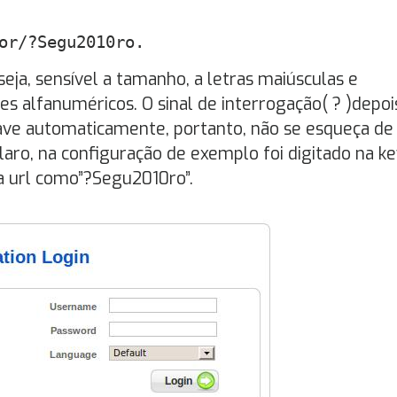
or/?Segu2010ro.
 seja, sensível a tamanho, a letras maiúsculas e
s alfanuméricos. O sinal de interrogação( ? )depoi
chave automaticamente, portanto, não se esqueça de
laro, na configuração de exemplo foi digitado na k
a url como”?Segu2010ro”.