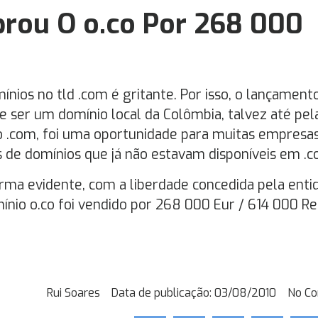
rou O o.co Por 268 000
ínios no tld .com é gritante. Por isso, o lançament
e ser um domínio local da Colômbia, talvez até pel
 .com, foi uma oportunidade para muitas empresa
e domínios que já não estavam disponíveis em .c
forma evidente, com a liberdade concedida pela enti
nio o.co foi vendido por 268 000 Eur / 614 000 Rea
Rui Soares
Data de publicação:
03/08/2010
No C