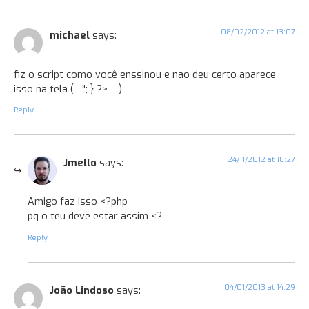
08/02/2012 at 13:07
michael
says:
fiz o script como você enssinou e nao deu certo aparece
isso na tela ( "; } ?> )
Reply
24/11/2012 at 18:27
Jmello
says:
Amigo faz isso <?php
pq o teu deve estar assim <?
Reply
04/01/2013 at 14:29
João Lindoso
says: