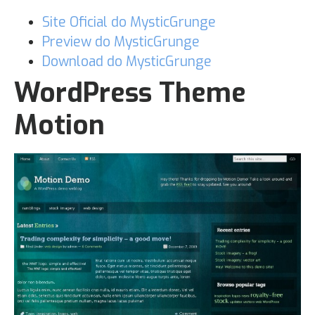
Site Oficial do MysticGrunge
Preview do MysticGrunge
Download do MysticGrunge
WordPress Theme
Motion