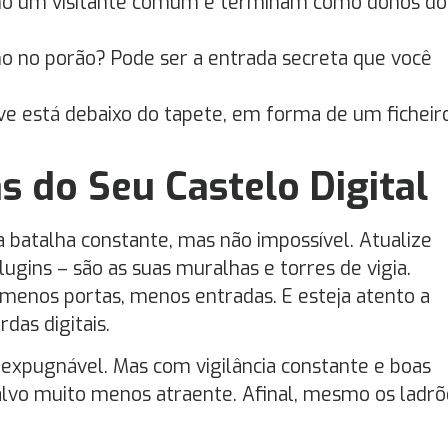
omo um visitante comum e terminam como donos do
ho no porão? Pode ser a entrada secreta que você
ave está debaixo do tapete, em forma de um ficheir
s do Seu Castelo Digital
 batalha constante, mas não impossível. Atualize
gins – são as suas muralhas e torres de vigia.
 menos portas, menos entradas. E esteja atento a
das digitais.
inexpugnável. Mas com vigilância constante e boas
 alvo muito menos atraente. Afinal, mesmo os ladrõ