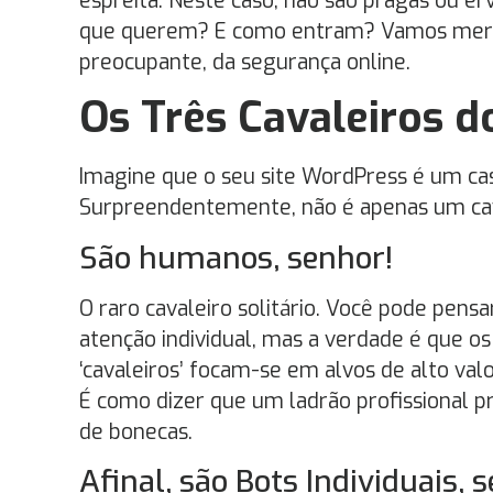
espreita. Neste caso, não são pragas ou er
que querem? E como entram? Vamos mergu
preocupante, da segurança online.
Os Três Cavaleiros d
Imagine que o seu site WordPress é um cas
Surpreendentemente, não é apenas um cava
São humanos, senhor!
O raro cavaleiro solitário. Você pode pens
atenção individual, mas a verdade é que o
‘cavaleiros’ focam-se em alvos de alto valo
É como dizer que um ladrão profissional 
de bonecas.
Afinal, são Bots Individuais, 