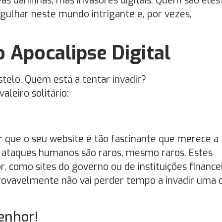
vas daninhas, mas invasores digitais. Quem são eles
lhar neste mundo intrigante e, por vezes,
o Apocalipse Digital
telo. Quem está a tentar invadir?
leiro solitário:
ar que o seu website é tão fascinante que merece a
s ataques humanos são raros, mesmo raros. Estes
r, como sites do governo ou de instituições financei
provavelmente não vai perder tempo a invadir uma 
senhor!