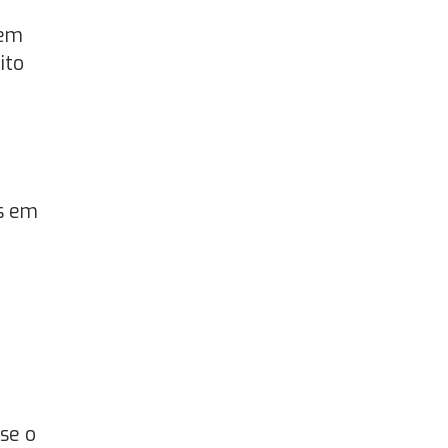
 em
ito
os em
se o