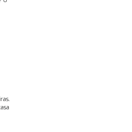
? O
ras.
casa