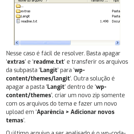
Nesse caso é fácil de resolver. Basta apagar
‘
extras
’ e ‘
readme.txt
’ e transferir os arquivos
da subpasta ‘
Langit
’ para ‘
wp-
content/themes/langit
’. Outra solução é
apagar a pasta ‘
Langit
’ dentro de ‘
wp-
content/themes
’, criar um novo zip somente
com os arquivos do tema e fazer um novo
upload em ‘
Aparência > Adicionar novos
temas
’.
O último arquivo a ser analisado é o wp-coda-