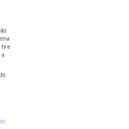
Não
tema
tire
 a
 do
 do