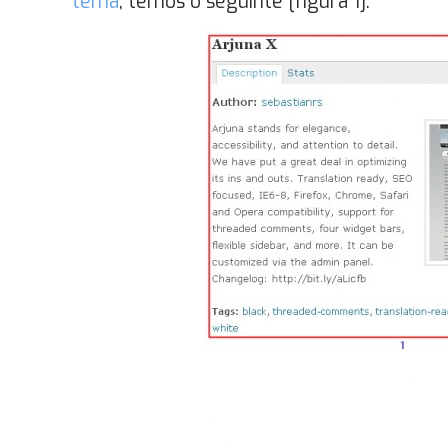
tema
, temos o seguinte [figura 1]: