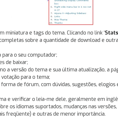
m miniatura e tags do tema. Clicando no link ‘
Stat
e completas sobre a quantidade de download e outr
vo para o seu computador;
s de baixar;
o a versão do tema e sua última atualização, a pá
 votação para o tema;
 forma de fórum, com dúvidas, sugestões, elogios 
a e verificar o leia-me dele, geralmente em inglê
obre os idiomas suportados, mudanças nas versões,
is freqüente) e outras de menor importância.