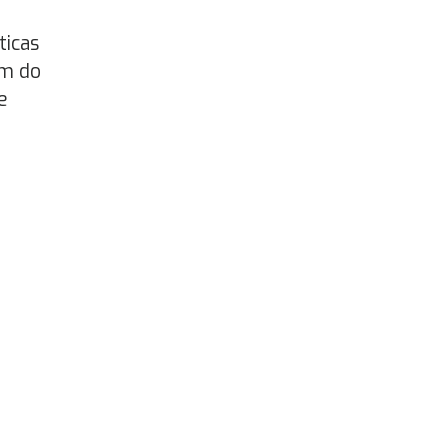
ticas
em do
e