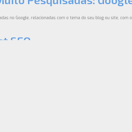
das no Google, relacionadas com o tema do seu blog ou site, com o 
at SEO
nalização dos motores de busca.
s Espetaculares Para O S
conheça estas templates fantásticos e GRÁTIS!
opiado