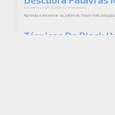
Kirk Patrick
07/10/2010
4 Comments
Aprenda a encontrar as palavras chave mais pesquisa
Técnicas De Black H
Ednucci
29/09/2010
8 Comments
Conheça algumas técnicas de Black Hat SEO. Evite pe
18 Blogger Template
Rui Soares
28/09/2010
5 Comments
Você usa o blogger para hospedar o seu blog? Então 
Plágio – Conteúdo C
Ednucci
27/09/2010
4 Comments